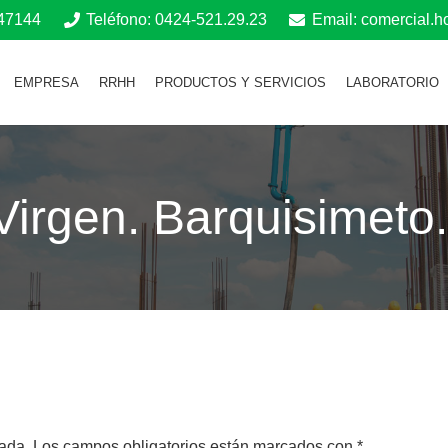
547144
Teléfono: 0424-521.29.23
Email: comercial.
EMPRESA
RRHH
PRODUCTOS Y SERVICIOS
LABORATORIO
Virgen. Barquisimeto.
cada.
Los campos obligatorios están marcados con
*